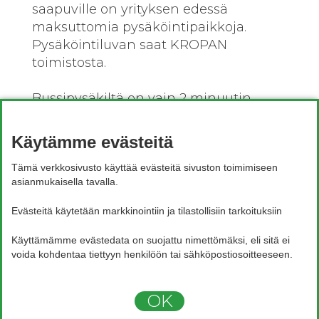
saapuville on yrityksen edessä
maksuttomia pysäköintipaikkoja.
Pysäköintiluvan saat
KROPAN
toimistosta.
Bussipysäkiltä on vain 2 minuutin
kävelymatka. Helsingin suunnasta
bussi 717 ja Tikkurilan tai Mellunmäen
Käytämme evästeitä
suunnasta bussi 570.
Tämä verkkosivusto käyttää evästeitä sivuston toimimiseen
asianmukaisella tavalla.
Evästeitä käytetään markkinointiin ja tilastollisiin tarkoituksiin
Käyttämämme evästedata on suojattu nimettömäksi, eli sitä ei
×
Voit laittaa meille kysymyksiä
voida kohdentaa tiettyyn henkilöön tai sähköpostiosoitteeseen.
whatsapissa, palaamme asiaan
mahdollisimman pian
OK