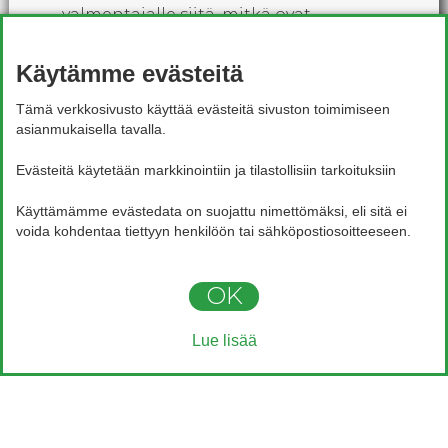
valmentajalle siitä, mitkä ovat
henkilön fyysiset vahvuudet ja
Käytämme evästeitä
puutteet. Lihastasapainokartoituksen
Tämä verkkosivusto käyttää evästeitä sivuston toimimiseen
pohjalta urheilijalle voidaan erillisellä
asianmukaisella tavalla.
käynnillä laatia henkilökohtainen
Evästeitä käytetään markkinointiin ja tilastollisiin tarkoituksiin
harjoitteluohjelma ongelmakohtien
Käyttämämme evästedata on suojattu nimettömäksi, eli sitä ei
ratkaisemiseksi. Nuorilla urheilijoilla
×
Voit laittaa meille kysymyksiä
voida kohdentaa tiettyyn henkilöön tai sähköpostiosoitteeseen.
whatsapissa, palaamme asiaan
kartoitus suositellaan uusittavaksi 0,5-
mahdollisimman pian
2 vuoden välein ja aikuisilla tarpeen
OK
mukaan.
Lue lisää
Takaisin